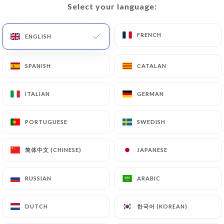
Select your language:
Select your language:
FRENCH
FRENCH
ENGLISH
ENGLISH
Bistrot d'Henri-
SPANISH
SPANISH
CATALAN
CATALAN
Chez Julien
ITALIAN
ITALIAN
GERMAN
GERMAN
239 REVIEW
PORTUGUESE
PORTUGUESE
SWEDISH
SWEDISH
RESTAURANT FRANÇAIS
16 Rue Mabillon
简体中文 (CHINESE)
简体中文 (CHINESE)
JAPANESE
JAPANESE
75006 Paris France
RUSSIAN
RUSSIAN
ARABIC
ARABIC
한국어 (KOREAN)
한국어 (KOREAN)
DUTCH
DUTCH
Who are we?