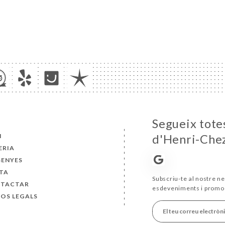
Segueix totes
I
d'Henri-Chez
ERIA
SENYES
TA
Subscriu-te al nostre ne
TACTAR
esdeveniments i promo
SOS LEGALS