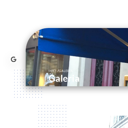
/
INICI
GALERIA
Galeria