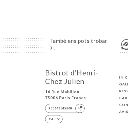
També ens pots trobar
a…
Bistrot d'Henri-
INIC
Chez Julien
GAL
RES
16 Rue Mabillon
75006 Paris France
CAR
CON
+33143545608
AVI
CA